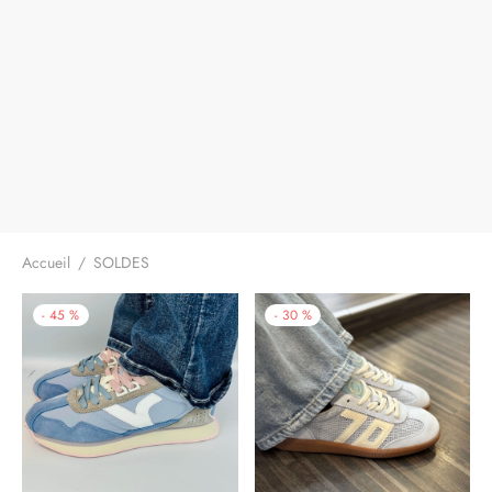
Accueil
/
SOLDES
-
45
%
-
30
%