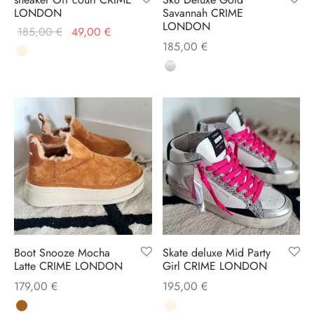
LONDON
Savannah CRIME
LONDON
Le prix
Le prix
185,00
€
49,00
€
185,00
€
initial
actuel
était :
est :
185,00 €.
49,00 €.
Boot Snooze Mocha
Skate deluxe Mid Party
Latte CRIME LONDON
Girl CRIME LONDON
179,00
€
195,00
€