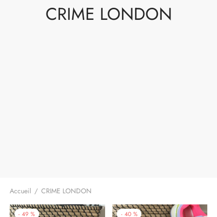
CRIME LONDON
à-porter
ssoires
Accueil
/
CRIME LONDON
-
49
%
-
40
%