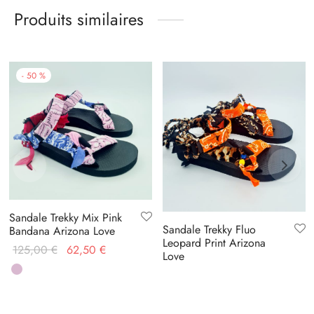
Produits similaires
-
50
%
Sandale Trekky Mix Pink
Sandale Trekky Fluo
Bandana Arizona Love
Leopard Print Arizona
Le prix
Le prix
125,00
€
62,50
€
Love
initial
actuel
était :
est :
125,00 €.
62,50 €.