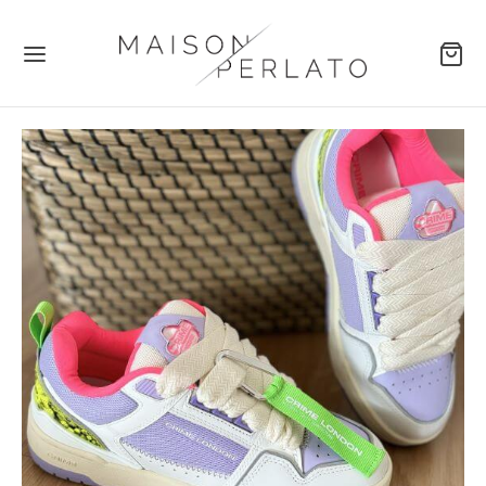
Retour
LECTIONS
ssins
ales
kers
s et Bottines