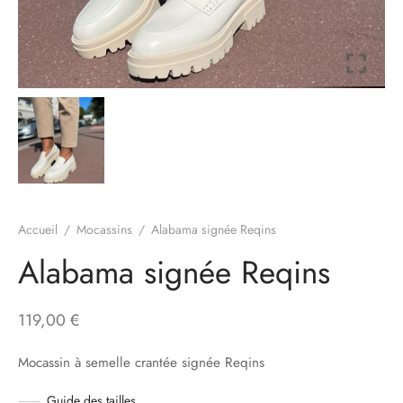
à-porter
ssoires
Accueil
/
Mocassins
/
Alabama signée Reqins
Alabama signée Reqins
119,00
€
Mocassin à semelle crantée signée Reqins
Guide des tailles