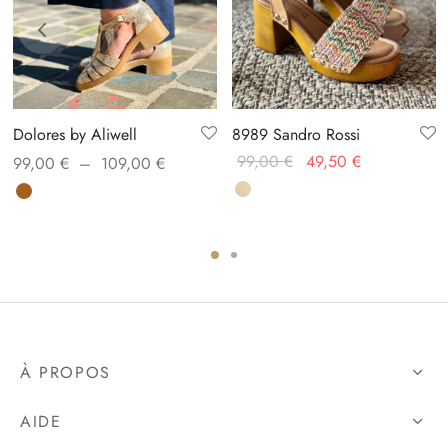
Dolores by Aliwell
8989 Sandro Rossi
Plage de
Le prix
Le prix
99,00
€
49,50
€
99,00
€
–
109,00
€
prix :
initial
actuel
99,00 €
était :
est :
à
99,00 €.
49,50 €.
109,00 €
À PROPOS
AIDE