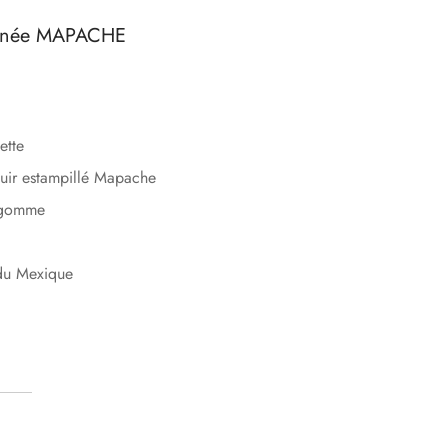
ignée MAPACHE
ette
cuir estampillé Mapache
n gomme
 du Mexique