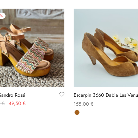
%
andro Rossi
Escarpin 3660 Dabia Les Venu
Le prix
Le prix
0
€
49,50
€
155,00
€
initial
actuel
des options
Choix des options
était :
est :
99,00 €.
49,50 €.