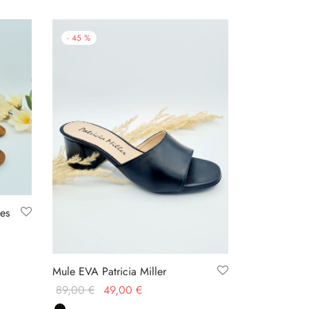
-
45
%
es
Mule EVA Patricia Miller
Le prix
Le prix
89,00
€
49,00
€
initial
actuel
Choix des options