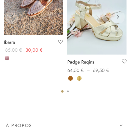
Ibarra
Le prix
Le prix
85,00
€
30,00
€
initial
actuel
Padge Reqins
était :
est :
Plage
64,50
€
–
69,50
€
85,00 €.
30,00 €.
de
prix :
64,50 €
à
69,50 €
À PROPOS