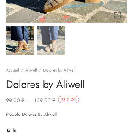
à-porter
ssoires
Accueil
/
Aliwell
/
Dolores by Aliwell
Dolores by Aliwell
Plage de
99,00
€
–
109,00
€
23
%
Off
prix :
Modèle Dolores By Aliwell
99,00 €
à
Taille