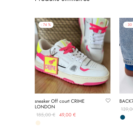
-
74
%
-
30
sneaker Off court CRIME
BACK7
LONDON
139,
Le prix
Le prix
185,00
€
49,00
€
Choix 
initial
actuel
Choix des options
était :
est :