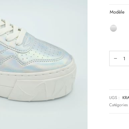
Modèle
UGS :
KR
Catégories