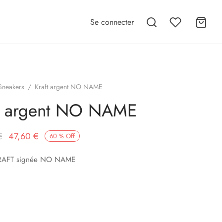
Se connecter
Sneakers
/
Kraft argent NO NAME
t argent NO NAME
Le prix
Le prix
€
47,60
€
60
%
Off
initial
actuel
RAFT signée NO NAME
était :
est :
119,00 €.
47,60 €.