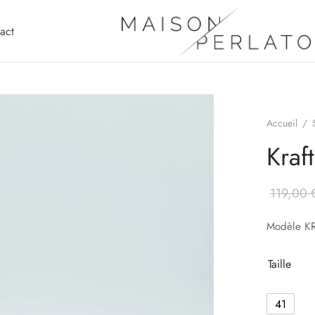
act
Accueil
/
Kraf
119,00
Modèle K
Taille
41