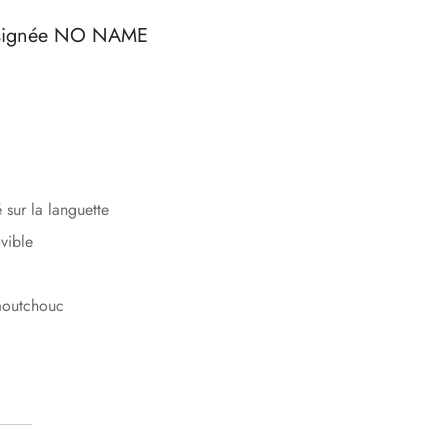
t signée NO NAME
ur la languette
vible
aoutchouc