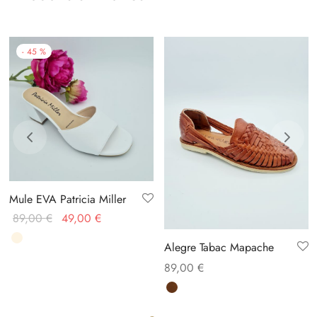
-
45
%
Mule EVA Patricia Miller
Le prix
Le prix
89,00
€
49,00
€
initial
actuel
Alegre Tabac Mapache
était :
est :
89,00
€
89,00 €.
49,00 €.