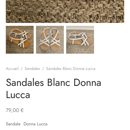
à-porter
ssoires
Accueil
/
Sandales
/
Sandales Blanc Donna Lucca
Sandales Blanc Donna
Lucca
79,00
€
Sandale Donna Lucca