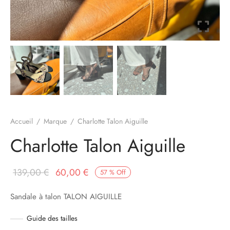
à-porter
ssoires
Accueil
/
Marque
/
Charlotte Talon Aiguille
Charlotte Talon Aiguille
Le prix
Le prix
139,00
€
60,00
€
57
%
Off
initial
actuel
Sandale à talon TALON AIGUILLE
était :
est :
139,00 €.
60,00 €.
Guide des tailles