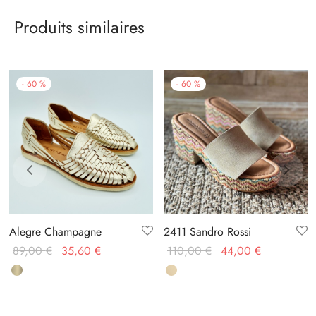
Produits similaires
-
60
%
-
60
%
Alegre Champagne
2411 Sandro Rossi
Le prix
Le prix
Le prix
Le prix
89,00
€
35,60
€
110,00
€
44,00
€
initial
actuel
initial
actuel
était :
est :
était :
est :
89,00 €.
35,60 €.
110,00 €.
44,00 €.