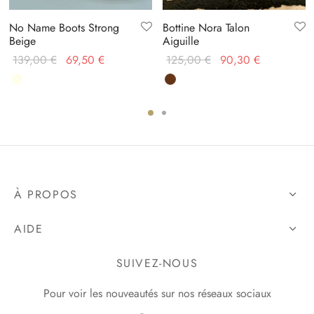
No Name Boots Strong
Bottine Nora Talon
Beige
Aiguille
Le prix
Le prix
Le prix
Le prix
139,00
€
69,50
€
125,00
€
90,30
€
initial
actuel
initial
actuel
était :
est :
était :
est :
139,00 €.
69,50 €.
125,00 €.
90,30 €.
À PROPOS
AIDE
SUIVEZ-NOUS
Pour voir les nouveautés sur nos réseaux sociaux