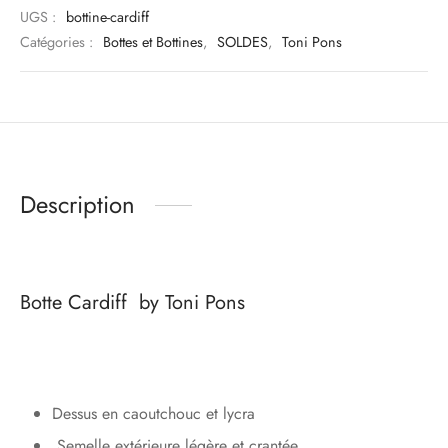
UGS :
bottine-cardiff
Catégories :
Bottes et Bottines
,
SOLDES
,
Toni Pons
Description
Botte Cardiff by Toni Pons
Dessus en caoutchouc et lycra
Semelle extérieure légère et crantée