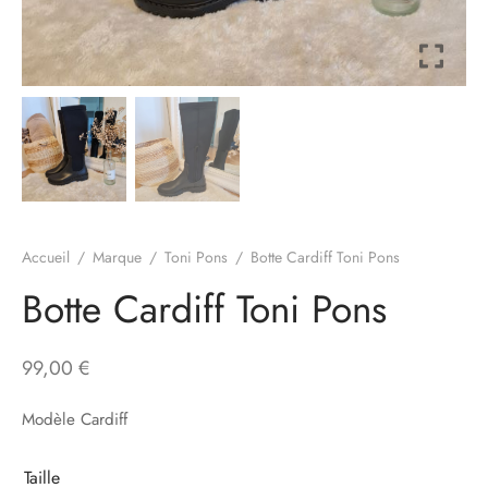
à-porter
ssoires
Accueil
/
Marque
/
Toni Pons
/
Botte Cardiff Toni Pons
Botte Cardiff Toni Pons
99,00
€
Modèle Cardiff
Taille