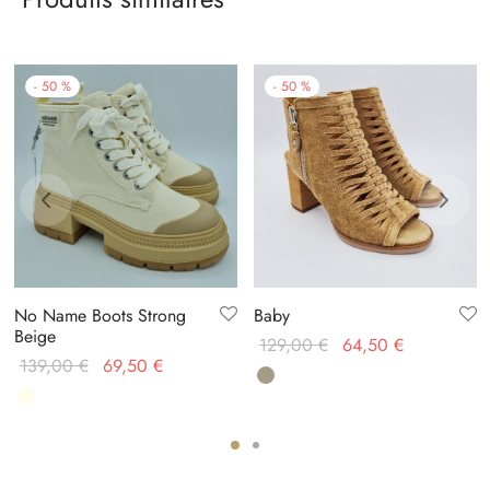
-
50
%
-
50
%
No Name Boots Strong
Baby
Beige
Le prix
Le prix
129,00
€
64,50
€
Le prix
Le prix
139,00
€
69,50
€
initial
actuel
initial
actuel
était :
est :
était :
est :
129,00 €.
64,50 €.
139,00 €.
69,50 €.