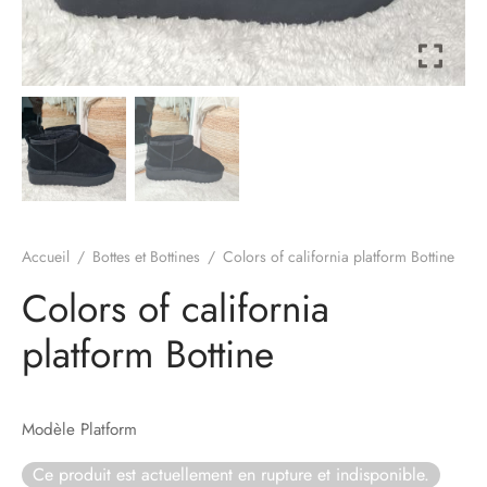
à-porter
ssoires
Accueil
/
Bottes et Bottines
/
Colors of california platform Bottine
Colors of california
platform Bottine
Modèle Platform
Ce produit est actuellement en rupture et indisponible.