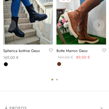
Spherica bottine Geox
Botte Marron Geox
Le prix
Le prix
169,00
€
89,00
€
169,00
€
initial
actuel
était :
est :
169,00 €.
89,00 €.
À PROPOS