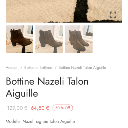
à-porter
ssoires
Accueil
/
Bottes et Bottines
/
Bottine Nazeli Talon Aiguille
Bottine Nazeli Talon
Aiguille
Le prix
Le prix
129,00
€
64,50
€
50
%
Off
initial
actuel
Modèle Nazeli signée Talon Aiguille
était :
est :