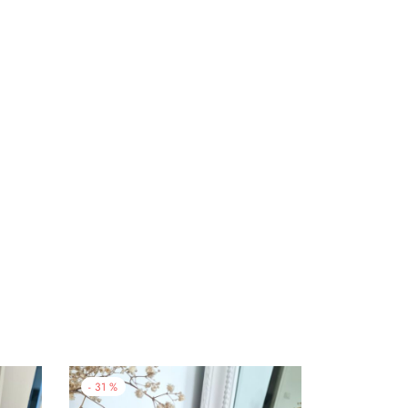
-
31
%