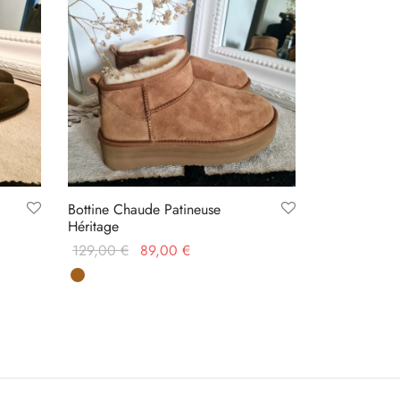
Bottine Chaude Patineuse
Héritage
Le prix
Le prix
129,00
€
89,00
€
initial
actuel
Choix des options
était :
est :
129,00 €.
89,00 €.