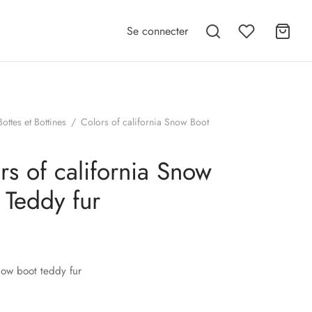
Se connecter
Bottes et Bottines
/
Colors of california Snow Boot
rs of california Snow
 Teddy fur
ow boot teddy fur