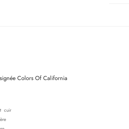
signée Colors Of California
t cuir
ère
ure