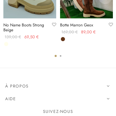
No Name Boots Strong
Botte Marron Geox
Beige
Le prix
Le prix
169,00
€
89,00
€
Le prix
Le prix
139,00
€
69,50
€
initial
actuel
initial
actuel
était :
est :
était :
est :
169,00 €.
89,00 €.
139,00 €.
69,50 €.
À PROPOS
AIDE
SUIVEZ-NOUS