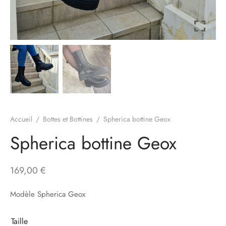
à-porter
ssoires
Accueil
/
Bottes et Bottines
/
Spherica bottine Geox
Spherica bottine Geox
169,00
€
Modèle Spherica Geox
Taille