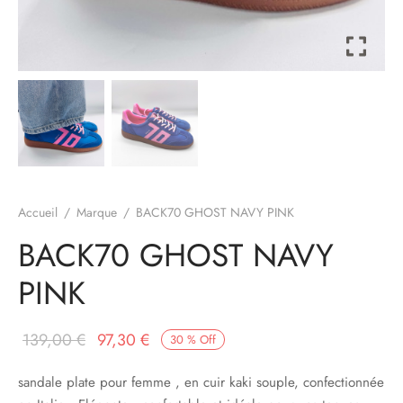
à-porter
ssoires
Accueil
/
Marque
/
BACK70 GHOST NAVY PINK
BACK70 GHOST NAVY
PINK
Le prix
Le prix
139,00
€
97,30
€
30
%
Off
initial
actuel
sandale plate pour femme , en cuir kaki souple, confectionnée
était :
est :