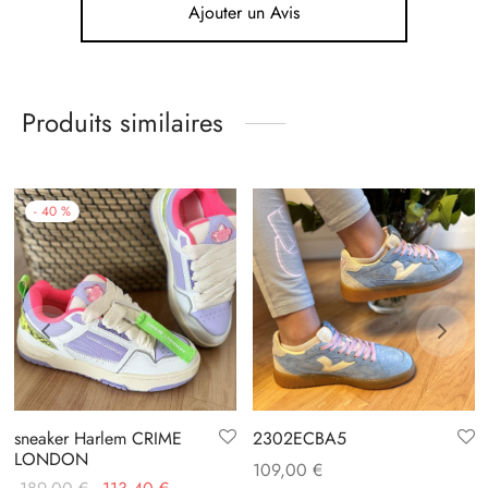
Ajouter un Avis
Produits similaires
-
40
%
sneaker Harlem CRIME
2302ECBA5
LONDON
109,00
€
Le prix
Le prix