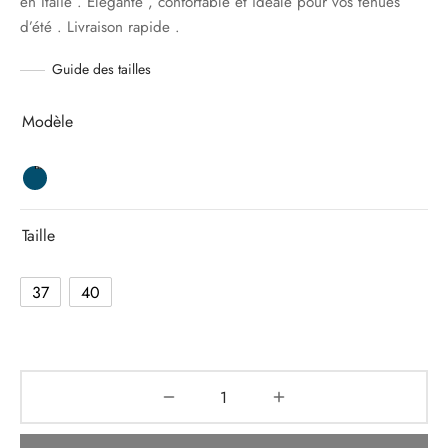
en Italie . Elégante , confortable et idéale pour vos tenues
139,00 €.
97,30 €.
d’été . Livraison rapide .
Guide des tailles
Modèle
Taille
37
40