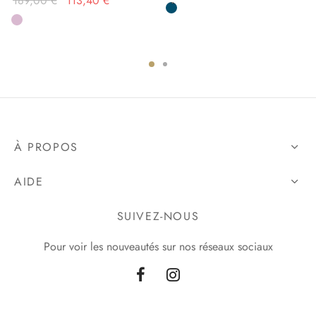
189,00
€
113,40
€
initial
actuel
était :
est :
189,00 €.
113,40 €.
À PROPOS
AIDE
SUIVEZ-NOUS
Pour voir les nouveautés sur nos réseaux sociaux